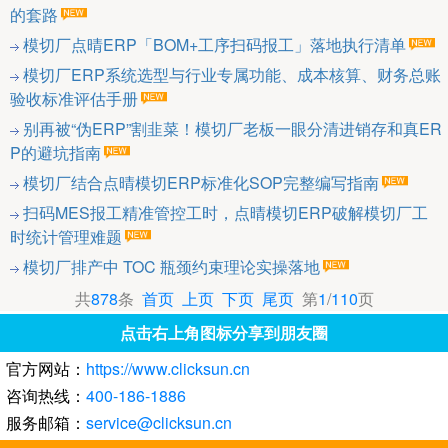
的套路
模切厂点晴ERP「BOM+工序扫码报工」落地执行清单
模切厂ERP系统选型与行业专属功能、成本核算、财务总账
验收标准评估手册
别再被“伪ERP”割韭菜！模切厂老板一眼分清进销存和真ER
P的避坑指南
模切厂结合点晴模切ERP标准化SOP完整编写指南
扫码MES报工精准管控工时，点晴模切ERP破解模切厂工
时统计管理难题
模切厂排产中 TOC 瓶颈约束理论实操落地
共
878
条
首页
上页
下页
尾页
第
1
/
110
页
点击右上角图标分享到朋友圈
官方网站：
https://www.clicksun.cn
咨询热线：
400-186-1886
服务邮箱：
service@clicksun.cn