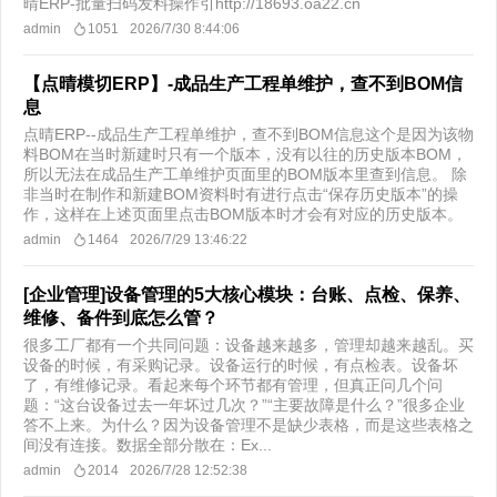
晴ERP-批量扫码发料操作引http://18693.oa22.cn
admin
1051
2026/7/30 8:44:06
【点晴模切ERP】-成品生产工程单维护，查不到BOM信
息
点晴ERP--成品生产工程单维护，查不到BOM信息这个是因为该物
料BOM在当时新建时只有一个版本，没有以往的历史版本BOM，
所以无法在成品生产工单维护页面里的BOM版本里查到信息。 除
非当时在制作和新建BOM资料时有进行点击“保存历史版本”的操
作，这样在上述页面里点击BOM版本时才会有对应的历史版本。
admin
1464
2026/7/29 13:46:22
[企业管理]设备管理的5大核心模块：台账、点检、保养、
维修、备件到底怎么管？
很多工厂都有一个共同问题：设备越来越多，管理却越来越乱。买
设备的时候，有采购记录。设备运行的时候，有点检表。设备坏
了，有维修记录。看起来每个环节都有管理，但真正问几个问
题：“这台设备过去一年坏过几次？”“主要故障是什么？”很多企业
答不上来。为什么？因为设备管理不是缺少表格，而是这些表格之
间没有连接。数据全部分散在：Ex...
admin
2014
2026/7/28 12:52:38