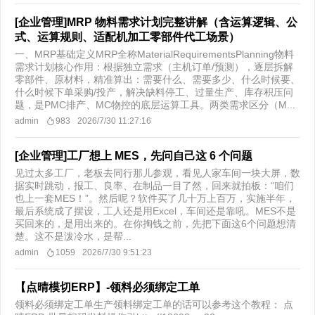
[企业管理]MRP 物料需求计划完整讲解（含运算逻辑、公
式、运算规则、适配机加工零部件代工场景）
一、MRP基础定义MRP全称MaterialRequirementsPlanning物料
需求计划核心作用：根据独立需求（主机订单/预测），逐层拆解
零部件、原材料，精准算出：需要什么、需要多少、什么时候要、
什么时候下单采购/投产，解决缺料停工、过量生产、库存积压问
题，是PMC排产、MC物控的底层运算工具。两类需求区分（M...
admin
983
2026/7/30 11:27:16
[企业管理]工厂想上 MES，先问自己这 6 个问题
见过太多工厂，老板去同行那儿参观，看见人家车间一块大屏，数
据实时跳动，报工、良率、在制品一目了然，回来就拍板：“咱们
也上一套MES！”。然后呢？软件买了几十万上百万，实施半年，
最后系统成了摆设，工人还是用Excel，车间还是靠吼。MES不是
买回来的，是用出来的。在你掏钱之前，先把下面这6个问题想清
楚。这不是泼冷水，是帮...
admin
1059
2026/7/30 9:51:23
【点晴模切ERP】-领料必须绑定工单
领料必须绑定工单生产领料绑定工单的话可以参考这个教程： 点