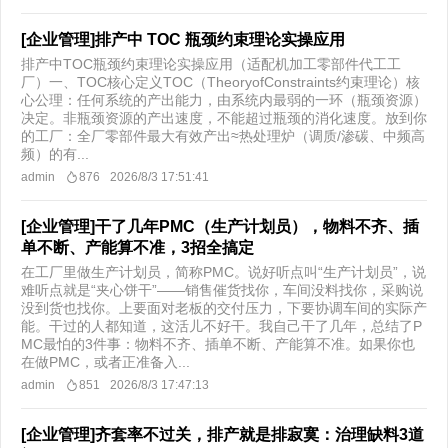
[企业管理]排产中 TOC 瓶颈约束理论实操应用
排产中TOC瓶颈约束理论实操应用（适配机加工零部件代工工
厂）一、TOC核心定义TOC（TheoryofConstraints约束理论）核
心公理：任何系统的产出能力，由系统内最弱的一环（瓶颈资源）
决定。非瓶颈资源的产出速度，不能超过瓶颈的消化速度。放到你
的工厂：全厂零部件最大有效产出≈热处理炉（调质/渗碳、中频高
频）的有...
admin
876
2026/8/3 17:51:41
[企业管理]干了几年PMC（生产计划员），物料不齐、插
单不断、产能算不准，3招全搞定
在工厂里做生产计划员，简称PMC。说好听点叫“生产计划员”，说
难听点就是“夹心饼干”——销售催货找你，车间没料找你，采购说
没到货也找你。上要面对老板的交付压力，下要协调车间的实际产
能。干过的人都知道，这活儿不好干。我自己干了几年，总结了P
MC最怕的3件事：物料不齐、插单不断、产能算不准。如果你也
在做PMC，或者正准备入...
admin
851
2026/8/3 17:47:13
[企业管理]齐套率不过关，排产就是排寂寞：治理缺料3道