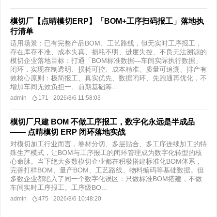
模切厂【点晴模切ERP】「BOM+工序扫码报工」落地执
行清单
适用场景：已有完整产品BOM、工艺路线，但无实时工序报工，
存在库存不准、成本失真、损耗不明、进度失控、不良无法溯源的
模切企业落地目标：打通「BOM标准数据—车间实际执行数据」
闭环，实现在制透明、损耗可控、成本精准、质量可追溯、排产有
效核心原则：极简报工、真实优先、数据闭环、先跑通再优化，不
增加车间无效负担一、前期基础筹...
admin
171
2026/8/6 11:58:03
模切厂只建 BOM 不做工序报工，数字化永远是半成品
—— 点晴模切 ERP 闭环落地实战
对模切加工行业而言，卷材分切、多层贴合、多工序连续加工的特
殊生产模式，让BOM与工序报工的闭环管理成为数字化转型的核
心命脉。当下绝大多数模切企业都在积极搭建标准化BOM体系，
完善打样BOM、量产BOM、工艺路线、物料编码等基础数据。但
多数企业都陷入了同一个数字化误区：只做标准BOM搭建，不做
车间实时工序报工。工序级BO...
admin
475
2026/8/6 10:48:20