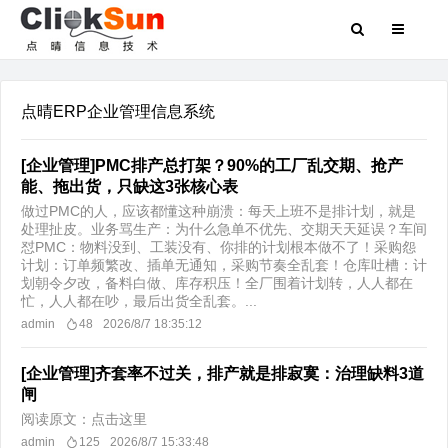
点晴ERP企业管理信息系统
[企业管理]PMC排产总打架？90%的工厂乱交期、抢产
能、拖出货，只缺这3张核心表
做过PMC的人，应该都懂这种崩溃：每天上班不是排计划，就是
处理扯皮。业务骂生产：为什么急单不优先、交期天天延误？车间
怼PMC：物料没到、工装没有、你排的计划根本做不了！采购怨
计划：订单频繁改、插单无通知，采购节奏全乱套！仓库吐槽：计
划朝令夕改，备料白做、库存积压！全厂围着计划转，人人都在
忙，人人都在吵，最后出货全乱套。...
admin
48
2026/8/7 18:35:12
[企业管理]齐套率不过关，排产就是排寂寞：治理缺料3道
闸
阅读原文：点击这里
admin
125
2026/8/7 15:33:48