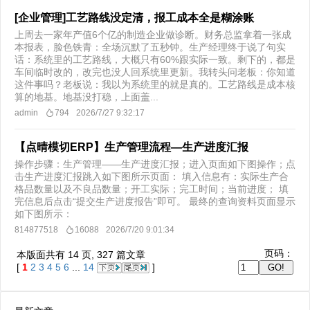
[企业管理]工艺路线没定清，报工成本全是糊涂账
上周去一家年产值6个亿的制造企业做诊断。财务总监拿着一张成
本报表，脸色铁青：​全场沉默了五秒钟。生产经理终于说了句实
话：系统里的工艺路线，大概只有60%跟实际一致。剩下的，都是
车间临时改的，改完也没人回系统里更新。我转头问老板：你知道
这件事吗？老板说：我以为系统里的就是真的。工艺路线是成本核
算的地基。地基没打稳，上面盖...
admin
794
2026/7/27 9:32:17
【点晴模切ERP】生产管理流程—生产进度汇报
操作步骤：生产管理——生产进度汇报；进入页面如下图操作；点
击生产进度汇报跳入如下图所示页面： 填入信息有：实际生产合
格品数量以及不良品数量；开工实际；完工时间；当前进度； 填
完信息后点击“提交生产进度报告”即可。 最终的查询资料页面显示
如下图所示：
814877518
16088
2026/7/20 9:01:34
页码：
本版面共有
14
页,
327
篇文章
[
1
2
3
4
5
6
...
14
]