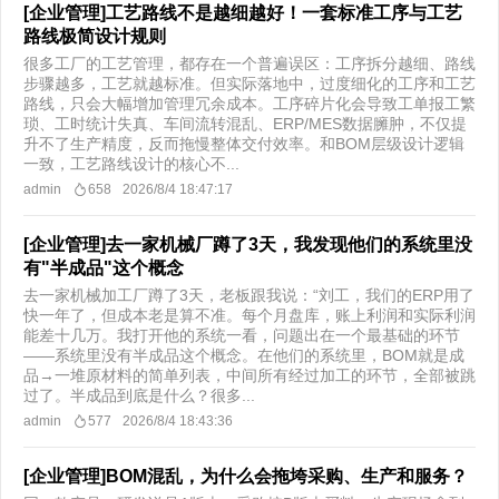
[企业管理]工艺路线不是越细越好！一套标准工序与工艺
路线极简设计规则
很多工厂的工艺管理，都存在一个普遍误区：工序拆分越细、路线
步骤越多，工艺就越标准。但实际落地中，过度细化的工序和工艺
路线，只会大幅增加管理冗余成本。工序碎片化会导致工单报工繁
琐、工时统计失真、车间流转混乱、ERP/MES数据臃肿，不仅提
升不了生产精度，反而拖慢整体交付效率。和BOM层级设计逻辑
一致，工艺路线设计的核心不...
admin
658
2026/8/4 18:47:17
[企业管理]去一家机械厂蹲了3天，我发现他们的系统里没
有"半成品"这个概念
去一家机械加工厂蹲了3天，老板跟我说：“刘工，我们的ERP用了
快一年了，但成本老是算不准。每个月盘库，账上利润和实际利润
能差十几万。我打开他的系统一看，问题出在一个最基础的环节
——系统里没有半成品这个概念。在他们的系统里，BOM就是成
品→一堆原材料的简单列表，中间所有经过加工的环节，全部被跳
过了。半成品到底是什么？很多...
admin
577
2026/8/4 18:43:36
[企业管理]BOM混乱，为什么会拖垮采购、生产和服务？