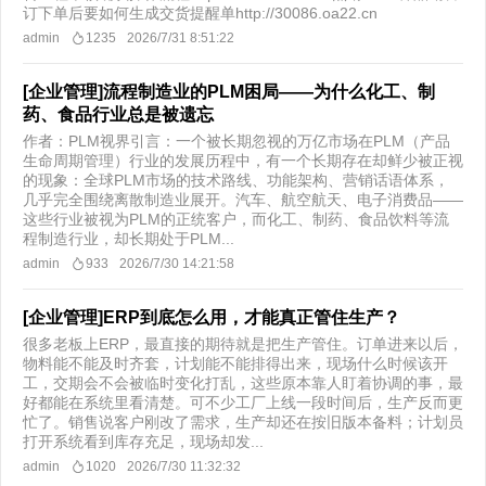
订下单后要如何生成交货提醒单http://30086.oa22.cn
admin
1235
2026/7/31 8:51:22
[企业管理]流程制造业的PLM困局——为什么化工、制
药、食品行业总是被遗忘
作者：PLM视界引言：一个被长期忽视的万亿市场在PLM（产品
生命周期管理）行业的发展历程中，有一个长期存在却鲜少被正视
的现象：全球PLM市场的技术路线、功能架构、营销话语体系，
几乎完全围绕离散制造业展开。汽车、航空航天、电子消费品——
这些行业被视为PLM的正统客户，而化工、制药、食品饮料等流
程制造行业，却长期处于PLM...
admin
933
2026/7/30 14:21:58
[企业管理]ERP到底怎么用，才能真正管住生产？
很多老板上ERP，最直接的期待就是把生产管住。订单进来以后，
物料能不能及时齐套，计划能不能排得出来，现场什么时候该开
工，交期会不会被临时变化打乱，这些原本靠人盯着协调的事，最
好都能在系统里看清楚。可不少工厂上线一段时间后，生产反而更
忙了。销售说客户刚改了需求，生产却还在按旧版本备料；计划员
打开系统看到库存充足，现场却发...
admin
1020
2026/7/30 11:32:32