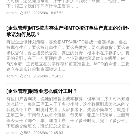
的时候，怎么知道每道工序干了多少？我说：靠报工。他愣了一
下：报工？我们车间有计件工资表，...
admin
332
2026/8/4 18:07:53
[企业管理]MTS按库存生产和MTO按订单生产真正的分野-
承诺如何兑现？
有些企业谈计划策略，喜欢把MTS和MTO讲成一道选择题。要么
按库存生产，要么按订单生产；要么先做货，要么后做货；要么追
求快交付，要么接受长交期。真正的分野，根本不在库存多少。真
正的分野，在于一句更硬的话：企业到底把承诺建立在哪里。MT
S的承诺，主要建立在共享库存和前置准备上。MTO的承诺，主要
建立在真实订单和资源锁定上...
admin
271
2026/8/4 17:14:22
[企业管理]制造业怎么统计工时？
有位用户咨询我，说她们准备上成本核算，但车间工序工时不知道
怎么统计。每道工序工人干了多少小时，这个数据到底怎么来的？
我说几个工序工时统计方法，大家参考下。先说个简单的，就是手
工填工单。车间每人或每个班组，每天填一张工时记录单，上面写
着今天干了哪个工单、哪道工序、干了多长时间、完工了多少件。
下班前交给班长，班长汇总之后交...
admin
583
2026/8/4 11:45:03