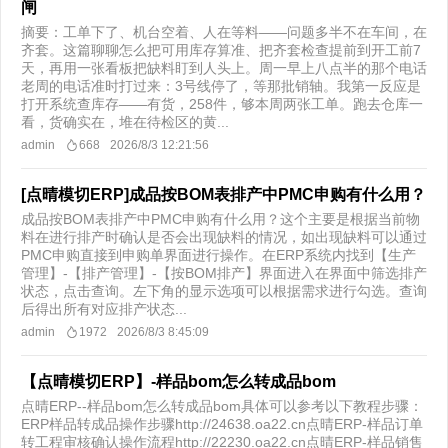
闸
摘要：工单下了、机台空着、人在等料——问题多半不在车间，在
齐套。这篇聊聊怎么把可用库存算准、把齐套检查提前到开工前7
天，再用一张看板把缺料盯到人头上。周一早上八点半的那个电话
老周的电话准时打过来：3号线停了，等那批销轴。我第一反应是
打开系统查库存——有货，258件，够本周两张工单。跑去仓库一
看，货确实在，堆在待检区的黄...
admin
668
2026/8/3 12:21:56
[点晴模切ERP]成品按BOM表排产中PMC申购有什么用？
成品按BOM表排产中PMC申购有什么用？这个主要是根据当前物
料在进行排产时确认是否会出现缺料的情况，如出现缺料可以通过
PMC申购直接到申购单界面进行操作。在ERP系统内找到【生产
管理】-【排产管理】-【按BOM排产】界面进入在界面中筛选排产
状态，点击查询。左下角的显示选项可以根据需求进行勾选。查询
后得出所有对应排产状态...
admin
1972
2026/8/3 8:45:09
【点晴模切ERP】-样品bom怎么转成品bom
点晴ERP--样品bom怎么转成品bom具体可以参考以下教程步骤：
ERP样品转成品操作步骤http://24638.oa22.cn点晴ERP-样品订单
转工程审核确认操作流程http://22230.oa22.cn点晴ERP-样品销售