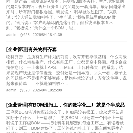
同一款产品，研发说是A版本，采购按B版本买料，生产现场拿到
的是C版本图纸，售后服务查到的又是另一套清单。最后问题爆出
来时，所有部门都很委屈。研发说：“我早就改过图了。”采购
说：“没人通知我物料换了。”生产说：“我按系统里的BOM做
的。”售后说：“客户现场坏的是这个件，但系统里根本查不
到。”老板说：“为什么一个BOM，能...
admin
658
2026/8/4 18:41:39
[企业管理]有关物料齐套
物料齐套，是所有生产计划的前提，没有齐套率做基础，什么高级
排程、什么精益生产、什么智能工厂，全都是空中楼阁。很多企业
搞信息化，一上来就上APS、上MES、上各种高大上的系统，结
果发现产线还是停停走走，交付还是一拖再拖。回头一看，根子上
的问题根本不是排产不够智能，是物料就没齐过，齐套这件事，说
起来很简单——不就是物料够不...
admin
328
2026/8/4 18:25:09
[企业管理]有BOM没报工，你的数字化工厂就是个半成品
工序级BOM告诉你应该怎么干，但如果没有报工，你永远不知道
实际干了什么。上一篇聊了工序级BOM，但还差一个闭环上一篇
我说了工序级BOM——把物料消耗绑定到每道工序上。有读者就
问了：刘工，BOM建好了，工艺路线也挂上了，那车间实际生产