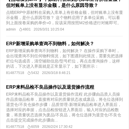
但对账单上没有显示金额，是什么原因导致？
点晴ERP中原材料在采购入库单上有价格金额，但对账单上没有显
示金额，是什么原因导致？ 这个物料启用了多单位采购，可以看
到上面按卷采购的单价=0，应该采用按照M2价格进行对账即可。
admin
4801
2026/3/31 10:25:04
ERP新增采购单查询不到物料，如何解决？
ERP新增采购单查询不到物料，如何解决？ 在操作采购下单时，
会出现查询不到任何物料情况，如下图遇到此情况，需要先把选择
栏位勾选成否，清空辅助信息/型号栏位，再点击查询操作，这样
的话，下次进入界面就是正常显示了，如下图所示：
814877518
5432
2026/3/18 8:46:21
ERP来料品检不良品操作以及退货操作流程
ERP来料品检不良品操作以及退货操作流程 此步骤由品质人员操
作品质做品检单，直接将对应的质量状态改成废品，将仓位选择到
退货仓/不良仓操作步骤：品质管理-新增采购品检单进入界面后，
选择对应的单据，点击品检按钮进入界面后，输入对应的品检数
量，将质量状态选择为废品/不良品，将仓位选择为退货仓/不良仓
点击提交完成操作此步骤由...
814877518
6059
2026/2/24 17:30:42