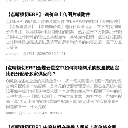
zhenglin
2718
2026/7/9 10:04:52
【点晴模切ERP】-询价单上传图片或附件
点晴ERP--询价单上传图片或附件 在ERP系统内找到【采购管理】
-【询价单管理】-【新增询价单】选好供应商之后，在下方找到询
价单备注。鼠标移动到红框圈住的图案，然后点击下方图案上传图
片同样上传附件的话也是类似操作，具体操作图例：点击红框图案
上传附件添加完成后以及填写好所有询价单的内容之后，最下方点
击提交
zhenglin
1704
2026/7/9 10:04:21
[点晴模切ERP]金蝶云星空中如何将物料采购数量按固定
比例分配给多家供应商？
Q问题描述在企业的采购业务中，将一笔采购需求按照一定的比例
自动分配给多个供应商，是常见的货源管理需求。那么在系统中应
该要如何操作实现这种需求呢？本次我们便来学习配额下单中的第
三种方式——【固定比例】。学完本篇文章，您将学会：①物料配
额下单“固定比例”的作用②物料配额下单“固定比例”的实操案例​ A
问题解答一、什么是配...
admin
5087
2026/4/9 18:28:29
【点晴模切ERP】中原材料在采购入库单上有价格金额，