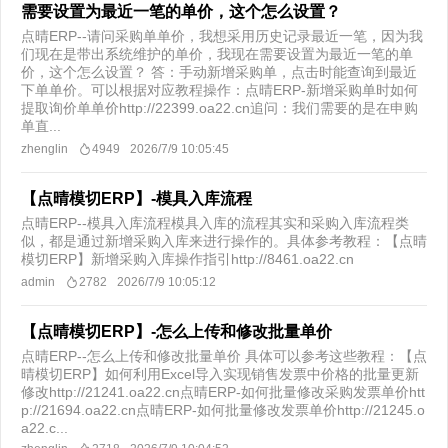
需要设置为最近一笔的单价，这个怎么设置？
点晴ERP--请问采购单单价，我想采用历史记录最近一笔，因为我
们现在是带出系统维护的单价，我现在需要设置为最近一笔的单
价，这个怎么设置？ 答：手动新增采购单，点击时能查询到最近
下单单价。可以根据对应教程操作：点晴ERP-新增采购单时如何
提取询价单单价http://22399.oa22.cn追问：我们需要的是在申购
单直...
zhenglin
4949
2026/7/9 10:05:45
【点晴模切ERP】-模具入库流程
点晴ERP--模具入库流程模具入库的流程其实和采购入库流程类
似，都是通过新增采购入库来进行操作的。具体参考教程：【点晴
模切ERP】新增采购入库操作指引http://8461.oa22.cn
admin
2782
2026/7/9 10:05:12
【点晴模切ERP】-怎么上传和修改批量单价
点晴ERP--怎么上传和修改批量单价 具体可以参考这些教程：【点
晴模切ERP】如何利用Excel导入实现销售发票中价格的批量更新
修改http://21241.oa22.cn点晴ERP-如何批量修改采购发票单价htt
p://21694.oa22.cn点晴ERP-如何批量修改发票单价http://21245.o
a22.c...