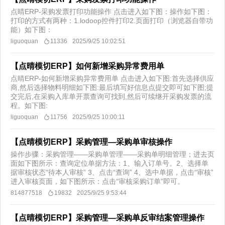
点晴ERP-采购发票打印功能操作 点击进入如下图：操作如下图：
打印的方式有两种：1.lodoop控件打印2.页面打印（浏览器自带功
能）如下图：
liguoquan
11336
2025/9/25 10:02:51
【点晴模切ERP】如何新增采购异常费用单
点晴ERP-如何新增采购异常费用单 点击进入如下图:首先选择供应
商,然后选择物料明细如下图:最后填写好信息点提交即可如下图;提
交完后,在采购入库单开票查询可找到,然后可续继开采购发票的流
程。如下图:
liguoquan
11756
2025/9/25 10:00:11
【点晴模切ERP】采购管理—采购单审核操作
操作步骤：采购管理——采购单管理——采购单明细管理；进去页
面如下图所示：查询定位单据方法：1、输入订单号。2、选择单
据审核状态“待本人审核” 3、点击“查询” 4、选中单据，点击“审核”
进入审核页面，如下图所示：点击“审核采购订单”即可。
814877518
19832
2025/9/25 9:53:44
【点晴模切ERP】采购管理—采购单反审结案管理操作