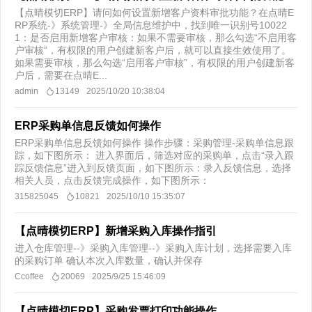
【点晴模切ERP】请问如何设置新增客户资料审批功能？在点晴E
RP系统-》系统管理-》全局信息维护中，找到唯一识别号10022
1：是否启用新增客户审核：如果不需要审核，那么勾选“不启用客
户审核”，有权限的用户创建新客户后，就可以直接生效使用了。
如果需要审核，那么勾选“启用客户审核”，有权限的用户创建新客
户后，需要在点晴E...
admin
13149
2025/10/20 10:38:04
ERP采购单信息反馈如何操作
ERP采购单信息反馈如何操作 操作步骤：采购管理-采购单信息跟
踪，如下图所示： 进入界面后，筛选对应的采购单，点击“录入跟
踪反馈信息”进入到反馈页面，如下图所示：录入反馈信息，选择
相关人员，点击反馈完成操作，如下图所示：
315825045
10821
2025/10/10 15:35:07
【点晴模切ERP】新增采购入库操作指引
进入仓库管理--》采购入库管理--》采购入库计划，选择需要入库
的采购订单 确认本次入库数量，确认并保存
Ccoffee
20069
2025/9/25 15:46:09
【点晴模切ERP】采购发票打印功能操作