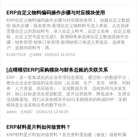
ERP自定义物料编码操作步骤与对应模块使用
ERP自定义物料编码操作步骤与对应模块使用 1、创建自定义数据
组 操作步骤：报表查询-新增自定义物料料号进入界面，点击选择
需要自定义的原始料号，录入自定义料号，自定义名称，自定义规
格，自定义型号提交完成2、新增销售单选择自定义数据源操作步
骤：销售管理-销售订单管理-新增销售订单进入界面后，选择客
户，选择内部料号，再...
814877518
5889
2026/2/2 14:29:53
[点晴模切ERP]采购模块与财务总账的关联关系
ERP：是一套集成化的企业管理信息系统，通过统一的数据平台，
整合企业全价值链的业务流程（从采购、生产、库存、销售，到财
务、人力资源、供应链等），实现数据共享、流程协同与决策支
持，核心目标是优化资源配置、提升运营效率、降低成本、支撑企
业战略落地。我们从采购模块开始01采购模块的构成ERP：采购
模块是企业采购业务的数字化中...
admin
6087
2026/1/16 12:49:29
ERP材料是片料如何做资料？
ERP材料是片料如何做资料？首先资料需创建（修改）成卷料属