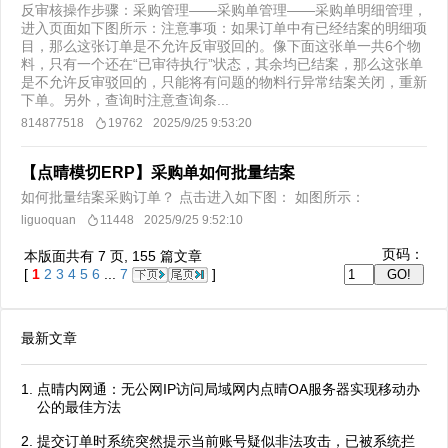
反审核操作步骤：采购管理——采购单管理——采购单明细管理，
进入页面如下图所示：注意事项：如果订单中有已经结案的明细项
目，那么这张订单是不允许反审驳回的。像下面这张单一共6个物
料，只有一个还在“已审待执行”状态，其余均已结案，那么这张单
是不允许反审驳回的，只能将有问题的物料行异常结案关闭，重新
下单。另外，查询时注意查询条...
814877518
19762
2025/9/25 9:53:20
【点晴模切ERP】采购单如何批量结案
如何批量结案采购订单？ 点击进入如下图： 如图所示：
liguoquan
11448
2025/9/25 9:52:10
页码：
本版面共有
7
页,
155
篇文章
[
1
2
3
4
5
6
...
7
]
最新文章
点晴内网通：无公网IP访问局域网内点晴OA服务器实现移动办
公的最佳方法
提交订单时系统突然提示当前账号疑似非法攻击，已被系统拦