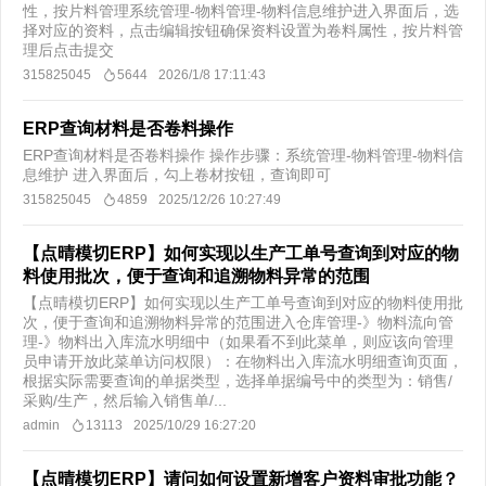
性，按片料管理系统管理-物料管理-物料信息维护进入界面后，选
择对应的资料，点击编辑按钮确保资料设置为卷料属性，按片料管
理后点击提交
315825045
5644
2026/1/8 17:11:43
ERP查询材料是否卷料操作
ERP查询材料是否卷料操作 操作步骤：系统管理-物料管理-物料信
息维护 进入界面后，勾上卷材按钮，查询即可
315825045
4859
2025/12/26 10:27:49
【点晴模切ERP】如何实现以生产工单号查询到对应的物
料使用批次，便于查询和追溯物料异常的范围
【点晴模切ERP】如何实现以生产工单号查询到对应的物料使用批
次，便于查询和追溯物料异常的范围进入仓库管理-》物料流向管
理-》物料出入库流水明细中（如果看不到此菜单，则应该向管理
员申请开放此菜单访问权限）：在物料出入库流水明细查询页面，
根据实际需要查询的单据类型，选择单据编号中的类型为：销售/
采购/生产，然后输入销售单/...
admin
13113
2025/10/29 16:27:20
【点晴模切ERP】请问如何设置新增客户资料审批功能？