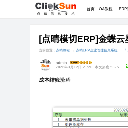
首页
OA教程
ER
[点晴模切ERP]金蝶
当前位置：
点晴教程
→
点晴ERP企业管理信息系统
→
『
admin
2026年3月12日 21:20
本文热度 5325
成本结账流程