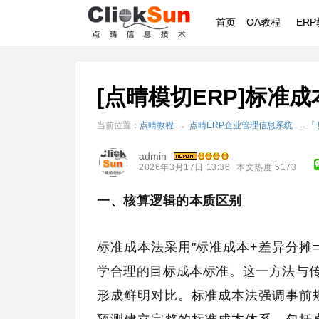
首页
OA教程
ER
[点晴模切ERP]标准
当前位置：
点晴教程
→
点晴ERP企业管理信息系统
→
『
admin
2026年3月17日 13:36
本文热度 5173
一、核算逻辑的本质区别
标准成本法采用"标准成本+差异分摊
学合理的目标成本标准。这一方法与传
形成鲜明对比。标准成本法强调事前