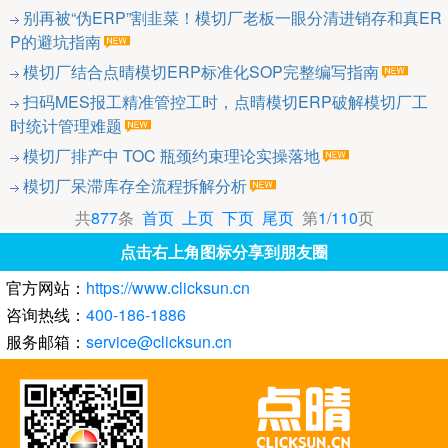
别再被“伪ERP”割韭菜！模切厂老板一眼分清进销存和真ER
P的避坑指南
模切厂结合点晴模切ERP标准化SOP完整编写指南
扫码MES报工精准管控工时，点晴模切ERP破解模切厂工
时统计管理难题
模切厂排产中 TOC 瓶颈约束理论实操落地
模切厂呆滞库存全流程拆解分析
共
877
条
首页
上页
下页
尾页
第
1
/
110
页
点击右上角图标分享到朋友圈
官方网站：
https://www.clicksun.cn
咨询热线：
400-186-1886
服务邮箱：
service@clicksun.cn