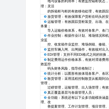
地与设备的利用率；
有效监控箱柜状态，
理：灵活
的拆箱柜与柜的有效移动处理，有效跟踪
放货管理：有效保障客户货柜在码头的安
运输管理：有效跟踪货柜装货、出场、在
务量；
导入运输价格体系，有效对各客户、各门
作业控制：根据作业计划、堆场情况和机
业监
控、收发箱作业监控、堆场倒箱、修箱、拆
监控车辆入闸、出闸操作，有效核对出入
EDI管理：支持不同EDI格式之间的转
制定费用运作价格体系，有效对滞港费用
效监控
码头财务风险，指导价格制订；
统计分析：以图形有效体现各客户、各区
散货管理：采用流程控制散货从船期到泊
管理，
过磅管理，运输管理、出入场管理；有效管
真正覆盖基层与各级管理人员；
全功能：系统还有以下众多功能模块涵盖贵
理、改
善提案管理、工作计划管理、项目管理、人