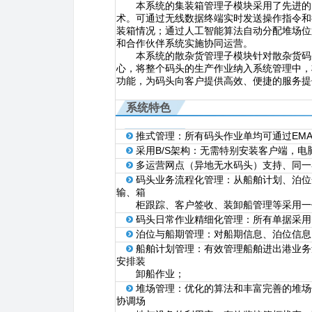
本系统的集装箱管理子模块采用了先进的多
术。可通过无线数据终端实时发送操作指令和
装箱情况；通过人工智能算法自动分配堆场位
和合作伙伴系统实施协同运营。
本系统的散杂货管理子模块针对散杂货码头
心，将整个码头的生产作业纳入系统管理中，
功能，为码头向客户提供高效、便捷的服务提
系统特色
推式管理：所有码头作业单均可通过EMA
采用B/S架构：无需特别安装客户端，
多运营网点（异地无水码头）支持、同一
码头业务流程化管理：从船舶计划、泊位
输、箱
柜跟踪、客户签收、装卸船管理等采用一
码头日常作业精细化管理：所有单据采用
泊位与船期管理：对船期信息、泊位信息
船舶计划管理：有效管理船舶进出港业务
安排装
卸船作业；
堆场管理：优化的算法和丰富完善的堆场
协调场