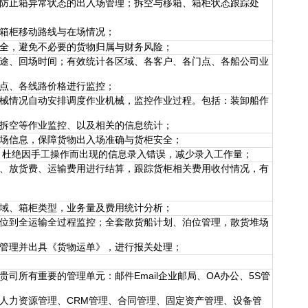
防止箱异常状态的出入场管理；拆空与移箱、箱柜状态跟踪处
箱柜移动路线与在场情况；
全，避免不必要的货物归属与财务风险；
途、回场时间；有效统计各区域、各客户、各门点、各船公司业
点、各线路价格进行监控；
械情况自动安排调度作业机械，监控作业过程。包括：装卸船作
空等作业监控、以及相关的信息统计；
场信息，保障货物出入场准确与货柜安全；
换，杜绝因手工操作而出现的信息录入错误，减少录入工作量；
、放货费、运输费用进行结算，跟踪货柜相关费用收付情况，有
域、箱柜类型，业务量及费用统计分析；
位到全运输全过程监控；全套散货船计划、泊位管理，散货堆场
理并出具《货物运单》，进行报关处理；
司所有重要的管理单元：邮件Email企业邮局、OA办公、5S管
力资源管理、CRM管理、合同管理、固定资产管理、设备管