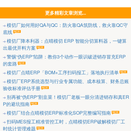
更多精彩文章浏览...
模切厂如何用好QA与QC：防火靠QA筑防线，救火靠QC守
底线
模切厂降本利器：点晴模切 ERP 智能分切算料器，一键算
出最优开料方案
警惕“伪ERP”陷阱：教你3个动作一眼识破进销存冒充ERP
的套路
模切厂点晴ERP「BOM+工序扫码报工」落地执行清单
模切厂ERP系统选型与行业专属功能、成本核算、财务总账
验收标准评估手册
别再被“伪ERP”割韭菜！模切厂老板一眼分清进销存和真ER
P的避坑指南
模切厂结合点晴模切ERP标准化SOP完整编写指南
扫码MES报工精准管控工时，点晴模切ERP破解模切厂工
时统计管理难题