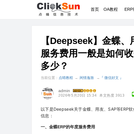
首页
OA教程
ER
【Deepseek】金蝶
服务费用一般是如何收
多少？
当前位置：
点晴教程
→
闲情逸致
→
『 微信好文 』
admin
2026年5月20日 15:34
本文热度 3913
以下是Deepseek关于金蝶、用友、SAP等E
信息：
一、金蝶ERP的年度服务费用