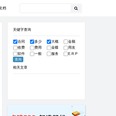
文档
关键字查询
合同
多少
大概
金额
收费
费用
金蝶
用友
软件
一般
服务
E.R.P
相关文章