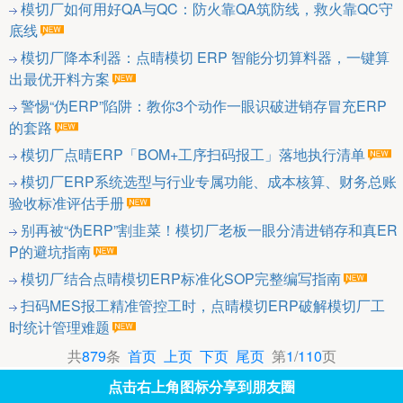
模切厂如何用好QA与QC：防火靠QA筑防线，救火靠QC守
底线
模切厂降本利器：点晴模切 ERP 智能分切算料器，一键算
出最优开料方案
警惕“伪ERP”陷阱：教你3个动作一眼识破进销存冒充ERP
的套路
模切厂点晴ERP「BOM+工序扫码报工」落地执行清单
模切厂ERP系统选型与行业专属功能、成本核算、财务总账
验收标准评估手册
别再被“伪ERP”割韭菜！模切厂老板一眼分清进销存和真ER
P的避坑指南
模切厂结合点晴模切ERP标准化SOP完整编写指南
扫码MES报工精准管控工时，点晴模切ERP破解模切厂工
时统计管理难题
共
879
条
首页
上页
下页
尾页
第
1
/
110
页
点击右上角图标分享到朋友圈