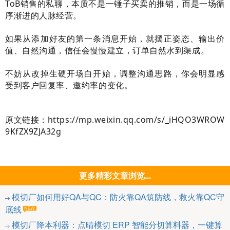
ToB销售的私聊，本质不是一锤子买卖的推销，而是一场循
序渐进的人脉经营。
如果从添加好友的第一条消息开始，就摆正姿态、输出价
值、自然沟通，信任会慢慢建立，订单自然水到渠成。
不妨从改掉生硬开场白开始，调整沟通思路，你会明显感
受到客户回复率、邀约率的变化。
原文链接：https://mp.weixin.qq.com/s/_iHQO3WROW
9KfZX9ZJA32g
更多精彩文章浏览...
模切厂如何用好QA与QC：防火靠QA筑防线，救火靠QC守
底线
模切厂降本利器：点晴模切 ERP 智能分切算料器，一键算