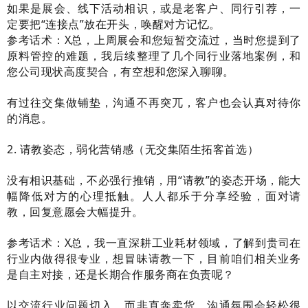
如果是展会、线下活动相识，或是老客户、同行引荐，一
定要把“连接点”放在开头，唤醒对方记忆。
参考话术：X总，上周展会和您短暂交流过，当时您提到了
原料管控的难题，我后续整理了几个同行业落地案例，和
您公司现状高度契合，有空想和您深入聊聊。
有过往交集做铺垫，沟通不再突兀，客户也会认真对待你
的消息。
2. 请教姿态，弱化营销感（无交集陌生拓客首选）
没有相识基础，不必强行推销，用“请教”的姿态开场，能大
幅降低对方的心理抵触。人人都乐于分享经验，面对请
教，回复意愿会大幅提升。
参考话术：X总，我一直深耕工业耗材领域，了解到贵司在
行业内做得很专业，想冒昧请教一下，目前咱们相关业务
是自主对接，还是长期合作服务商在负责呢？
以交流行业问题切入，而非直奔卖货，沟通氛围会轻松很