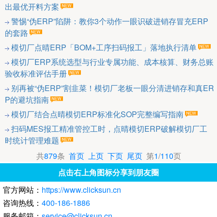
出最优开料方案
警惕“伪ERP”陷阱：教你3个动作一眼识破进销存冒充ERP
的套路
模切厂点晴ERP「BOM+工序扫码报工」落地执行清单
模切厂ERP系统选型与行业专属功能、成本核算、财务总账
验收标准评估手册
别再被“伪ERP”割韭菜！模切厂老板一眼分清进销存和真ER
P的避坑指南
模切厂结合点晴模切ERP标准化SOP完整编写指南
扫码MES报工精准管控工时，点晴模切ERP破解模切厂工
时统计管理难题
共
879
条
首页
上页
下页
尾页
第
1
/
110
页
点击右上角图标分享到朋友圈
官方网站：
https://www.clicksun.cn
咨询热线：
400-186-1886
服务邮箱：
service@clicksun.cn