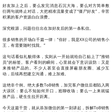
好友加上之后，要么发完消息石沉大海，要么对方简单敷
衍两句就终止对话，大把精准流量变成了“僵尸好友”，辛苦
积累的客户资源白白浪费。
深究根源，问题往往出在加好友后的第一条私信。
很多销售的开场白千篇一律：“你好，我是XX公司的销售小
王，有需要随时找我。”
这句话看似礼貌得体，实则从一开始就给自己贴上了“推销
员”的标签。客户看到的瞬间，心里就会下意识设防：又是
来推销产品的。不少人甚至会直接屏蔽朋友圈、减少互
动，后续再想建立沟通，难上加难。
这绝非个例。绝大多数ToB销售，加完客户微信后都陷入两
大误区：要么不知如何开口，尬聊收场；要么一上来就猛
推产品，硬生生拉开距离。
今天这篇干货，就从添加微信的第一刻讲起，拆解ToB销售