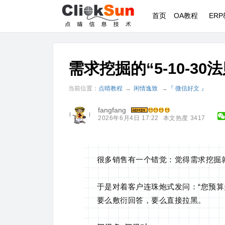
首页
OA教程
ER
需求挖掘的“5-10-3
当前位置：
点晴教程
→
闲情逸致
→
『 微信好文 』
fangfang
2026年6月4日 17:22
本文热度 3417
很多销售有一个错觉：觉得需求挖掘就
于是对着客户连珠炮式发问：“您预算多
要么敷衍回答，要么直接拉黑。