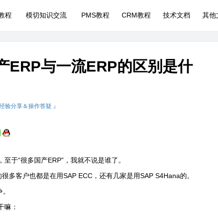
P教程
模切知识交流
PMS教程
CRM教程
技术文档
其他
国产ERP与一流ERP的区别是什
 经验分享＆操作答疑 』
，至于“很多国产
ERP
”，我就不说是谁了。
的很多客户也都是在用
SAP ECC
，还有几家是用
SAP S4Hana
的。
争。
干嘛：