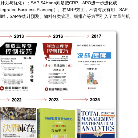
级计划与优化）；
SAP S4Hana
则是把
CRP
、
APO
进一步进化成
ntegrated Business Planning
）。在
MRP
方面，不管有没有用，
SAP
同时，
SAP
在统计预测、物料分类管理、细排产等方面引入了大量的机