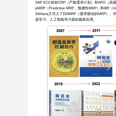
SAP ECC
就有
CRP
（产能需求计划）和
APO
（高
pMRP
（
Predictive MRP
，预测性
MRP
）和
IBP
（
I
S4Hana
又导入了
DDMRP
（需求驱动的
MRP
）。
器学习、人工智能等方面的最新应用。