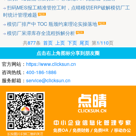
扫码MES报工精准管控工时，点晴模切ERP破解模切厂工
时统计管理难题
模切厂排产中 TOC 瓶颈约束理论实操落地
模切厂呆滞库存全流程拆解分析
共
877
条
首页
上页
下页
尾页
第
1
/
110
页
点击右上角图标分享到朋友圈
官方网站：
https://www.clicksun.cn
咨询热线：
400-186-1886
服务邮箱：
service@clicksun.cn