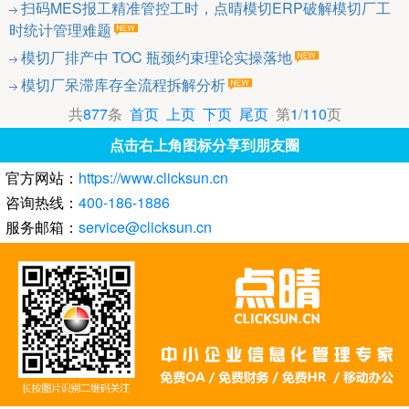
扫码MES报工精准管控工时，点晴模切ERP破解模切厂工
时统计管理难题
模切厂排产中 TOC 瓶颈约束理论实操落地
模切厂呆滞库存全流程拆解分析
共
877
条
首页
上页
下页
尾页
第
1
/
110
页
点击右上角图标分享到朋友圈
官方网站：
https://www.clicksun.cn
咨询热线：
400-186-1886
服务邮箱：
service@clicksun.cn