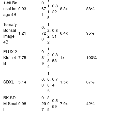
1-bit Bo
0.
1.
0.8
nsai Im
0.93
67
8.3x
88%
1
22
age 4B
1
5
Ternary
1
0.
Bonsai
2.
0.8
1.21
72
6.4x
95%
Image
2
51
3
4B
2
1
FLUX.2
0.
2.
0.8
Klein 4
7.75
81
1x
100%
8
53
B
9
4
1
0.
0.
0.7
SDXL
5.14
1.5x
67%
3
0
4
5
BK-SD
0.
3.
0.5
M-Smal
0.98
29
0
7.9x
42%
59
l
7
5