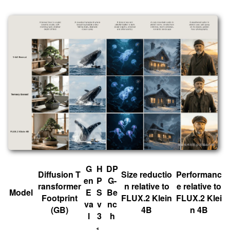
G
H
DP
Diffusion T
Size reductio
Performanc
en
P
G-
ransformer
n relative to
e relative to
Model
E
S
Be
Footprint
FLUX.2 Klein
FLUX.2 Klei
va
v
nc
(GB)
4B
n 4B
l
3
h
1