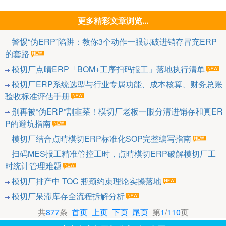
更多精彩文章浏览...
警惕“伪ERP”陷阱：教你3个动作一眼识破进销存冒充ERP
的套路
模切厂点晴ERP「BOM+工序扫码报工」落地执行清单
模切厂ERP系统选型与行业专属功能、成本核算、财务总账
验收标准评估手册
别再被“伪ERP”割韭菜！模切厂老板一眼分清进销存和真ER
P的避坑指南
模切厂结合点晴模切ERP标准化SOP完整编写指南
扫码MES报工精准管控工时，点晴模切ERP破解模切厂工
时统计管理难题
模切厂排产中 TOC 瓶颈约束理论实操落地
模切厂呆滞库存全流程拆解分析
共
877
条
首页
上页
下页
尾页
第
1
/
110
页