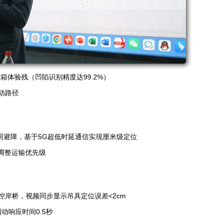
箱体验残（凹陷识别精度达99.2%）
动路径
协同避障，基于5G超低时延通信实现厘米级定位
调整运输优先级
岸桥，视频同步显示吊具定位误差<2cm
动响应时间0.5秒