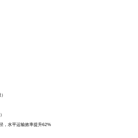
级）
）
班）
径，水平运输效率提升62%