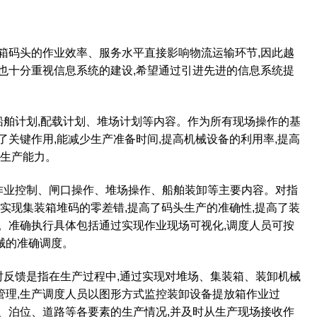
箱码头的作业效率、服务水平直接影响物流运输环节
,
因此越
也十分重视信息系统的建设
,
希望通过引进先进的信息系统提
船舶计划
,
配载计划、堆场计划等内容。作为所有现场操作的基
了关键作用
,
能减少生产准备时间
,
提高机械设备的利用率
,
提高
生产能力。
作业控制、闸口操作、堆场操作、船舶装卸等主要内容。对指
实现集装箱堆码的零差错
,
提高了码头生产的准确性
,
提高了装
。准确执行具体包括通过实现作业现场可视化
,
调度人员可按
械的准确调度。
时反馈是指在生产过程中
,
通过实现对堆场、集装箱、装卸机械
管理
,
生产调度人员以图形方式监控装卸设备提放箱作业过
、泊位、道路等各要素的生产情况
,
并及时从生产现场接收作