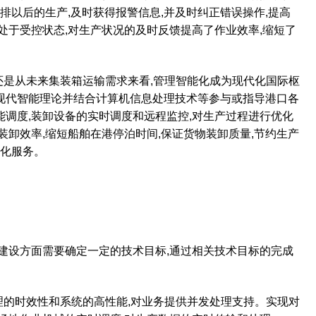
排以后的生产
,
及时获得报警信息
,
并及时纠正错误操作
,
提高
处于受控状态
,
对生产状况的及时反馈提高了作业效率
,
缩短了
还是从未来集装箱运输需求来看
,
管理智能化成为现代化国际枢
现代智能理论并结合计算机信息处理技术等参与或指导港口各
能调度
,
装卸设备的实时调度和远程监控
,
对生产过程进行优化
装卸效率
,
缩短船舶在港停泊时间
,
保证货物装卸质量
,
节约生产
化服务。
建设方面需要确定一定的技术目标
,
通过相关技术目标的完成
理的时效性和系统的高性能
,
对业务提供并发处理支持。实现对